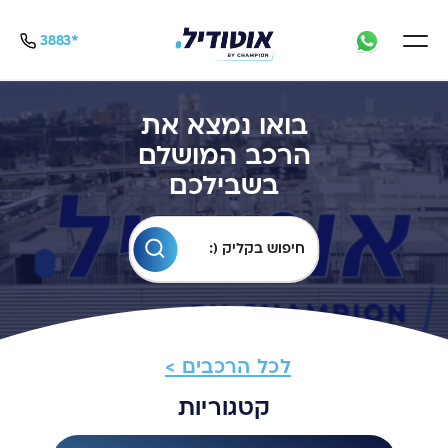
*3883
 ק"מ ויד שניה מפרטי - כמו לקנות אוטו חדש - AutoDeal
בואו נמצא את
הרכב המושלם
בשבילכם
חיפוש בקליק (:
לכל הרכבים >
קטגוריות